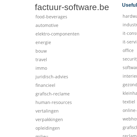
factuur-software.be
Useful
hardw
food-beverages
indust
automotive
it-cons
elektro-componenten
it-serv
energie
office
bouw
securit
travel
softwa
immo
interie
juridisch-advies
gezon
financieel
kleinh
grafisch-reclame
textiel
human-resources
online
vertalingen
webhos
verpakkingen
grafis
opleidingen
reclam
milieu