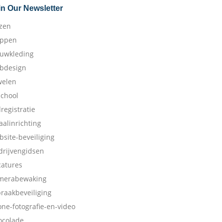
in Our Newsletter
izen
appen
ouwkleding
bdesign
welen
school
dregistratie
aalinrichting
bsite-beveiliging
drijvengidsen
catures
merabewaking
braakbeveiliging
one-fotografie-en-video
ocolade