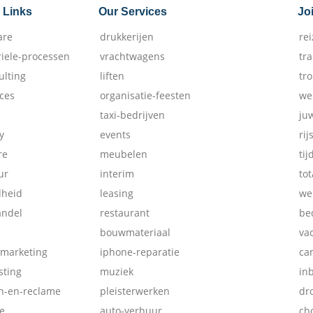
 Links
Our Services
Jo
are
drukkerijen
re
riele-processen
vrachtwagens
tr
ulting
liften
tr
ices
organisatie-feesten
we
taxi-bedrijven
ju
y
events
rij
re
meubelen
tij
ur
interim
tot
dheid
leasing
we
andel
restaurant
be
bouwmateriaal
va
-marketing
iphone-reparatie
ca
ting
muziek
in
ch-en-reclame
pleisterwerken
dr
e
auto-verhuur
ch